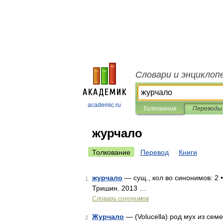
Словари и энциклоп
academic.ru
Толкования
Переводы
журчало
Толкование
Перевод
Книги
журчало
— сущ., кол во синонимов: 2 •
1
Тришин. 2013 …
Словарь синонимов
Журчало
— (Volucella) род мух из семе
2