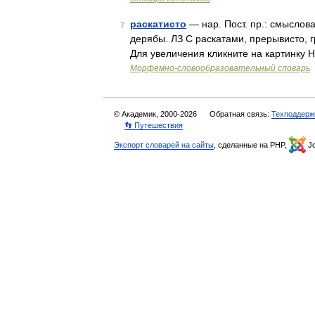
раскатисто
— нар. Пост. пр.: смыслов
7
дерябы. ЛЗ С раскатами, прерывисто,
Для увеличения кликните на картинку Н
Морфемно-словообразовательный словарь
© Академик, 2000-2026
Обратная связь:
Техподдерж
👣 Путешествия
Экспорт словарей на сайты
, сделанные на PHP,
Jo