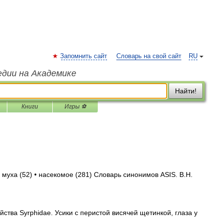
Запомнить сайт
Словарь на свой сайт
RU
едии на Академике
Найти!
Книги
Игры ⚽
 муха (52) • насекомое (281) Словарь синонимов ASIS. В.Н.
йства Syrphidae. Усики с перистой висячей щетинкой, глаза у