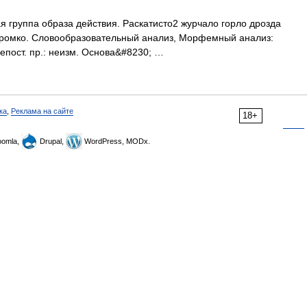
ая группа образа действия. Раскатисто2 журчало горло дрозда
 громко. Словообразовательный анализ, Морфемный анализ:
епост. пр.: неизм. Основа&#8230; …
ка
,
Реклама на сайте
18+
omla,
Drupal,
WordPress, MODx.