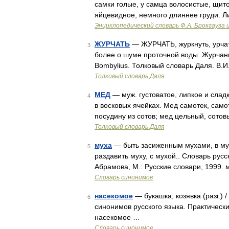
самки голые, у самца волосистые, щит
яйцевидное, немного длиннее груди. Л
Энциклопедический словарь Ф.А. Брокгауза 
ЖУРЧАТЬ
— ЖУРЧАТЬ, журкнуть, урчат
3
более о шуме проточной воды. Журчань
Bombylius. Толковый словарь Даля. В.И
Толковый словарь Даля
МЕД
— муж. густоватое, липкое и слад
4
в восковых ячейках. Мед самотек, само
посудину из сотов; мед цельный, сото
Толковый словарь Даля
муха
— быть засиженным мухами, в мухе
5
раздавить муху, с мухой.. Словарь рус
Абрамова, М.: Русские словари, 1999. 
Словарь синонимов
насекомое
— букашка; козявка (разг.) 
6
синонимов русского языка. Практический
насекомое …
Словарь синонимов