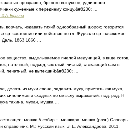
ок частью прозрачен, брюшко выпуклое, удлиненно
ичинки суженные к переднему концу,&#8230; …
и И.А. Ефрона
ь, ворчать, издавать тихий однообразный шорох; говорится
е ср. состояние или действие по гл. Журчало ср. насекомое
. Даль. 1863 1866 …
кое вещество, выделываемое пчелой медуницей, в виде сотов,
ток, паточный, подсед, светлый, чистый, стекающий сам в
вый, печатный, не вытекший;&#8230; …
, делать из мухи слона, задавить муху, пристать как муха,
ских синонимов и сходных по смыслу выражений. под. ред. Н.
муха тахина, мухач, мушка …
/ летающее: мошка // собир.::. мошкара; мошка (разг.) Словарь
 справочник. М.: Русский язык. З. Е. Александрова. 2011.